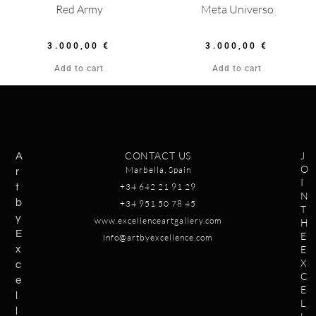
Red Army
Meta Universo
3.000,00
€
3.000,00
€
Add to cart
Add to cart
CONTACT US
J
A
O
Marbella, Spain
r
I
+34 642 21 91 29
t
N
b
+34 951 50 78 45
T
y
www.excellenceartgallery.com
H
E
E
info@artbyexcellence.com
E
x
X
c
C
e
E
l
L
l