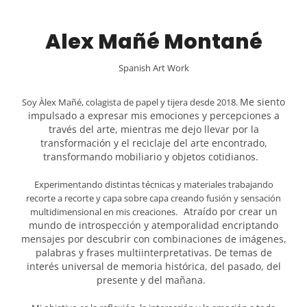
Alex Mañé Montané
Spanish Art Work
Me siento
Soy
À
lex
Mañé
, colagista de papel y tijera desde 2018.
impulsado a expresar mis emociones y percepciones a
trav
é
s del arte, mientras me dejo llevar por la
transformación y el reciclaje del arte encontrado,
transformando mobiliario y objetos cotidianos.
Experimentando distintas t
é
cnicas y materiales trabajando
recorte a recorte y capa sobre capa creando fusión y sensación
Atraído por crear un
multidimensional en mis creaciones.
mundo de introspección y atemporalidad
encripta
ndo
mensajes por descubrir con combinaciones de imágenes,
palabras y frases multiinterpretativas. De temas de
inter
é
s universal de memoria histórica, del pasado, del
presente y del mañ
ana.