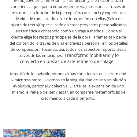
Mi objetivo es la reflexió
n, la interacci
ón y la emoción a toda
consciencia que quiera emprender un viaje sensorial a trav
é
s de
mis obras en función de la percepción, conciencia y experiencia
de vida de cada interlocutor e interacción con ellas.
[Salto de
ajuste de texto]
Especializado en crear proyectos personalizados
en temática y contenido como un traje a medida. Donde el
cliente elige los rasgos principales de la obra, la temá
tica
y parte
del contenido,
a travé
s de una entrevista personal, en los detalles
de composició
n. Tocando, as
í, todos los aspectos importantes a
Transformo mobiliario y lo
trav
é
s de las emociones.
convierto en piezas de arte efímero de
colage.
Má
s all
á de lo invisible, somos almas conscientes en la eternidad.
Y mientras tanto… vivimos en la singularidad de una revolución
evolutiva, personal y colectiva. El arte, es la expansión de uno
mismo, el reflejo del ser y estar, en constante metamorfosis de
crecimiento a cada momento.